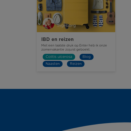
Ingeborg
IBD en reizen
Met een laatste druk op Enter heb ik onze
zomervakantie zojuist geboekt.
Colitis ulcerosa
Blog
Naasten
Reizen