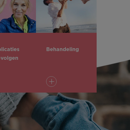
icaties
Behandeling
evolgen
ees meer
Lees meer