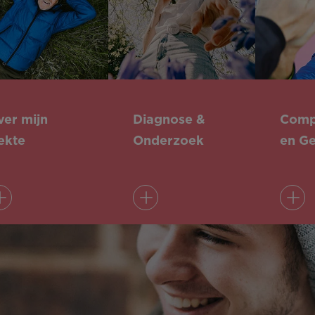
ver mijn
Diagnose &
Compl
ekte
Onderzoek
en G
Lees meer
Lees meer
L