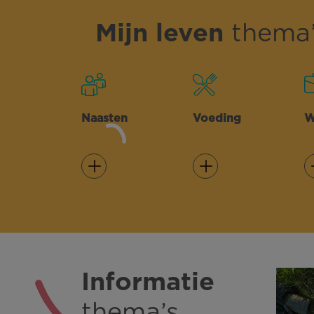
Mijn leven
thema’
Naasten
Voeding
W
Lees meer
Lees meer
Informatie
thema’s