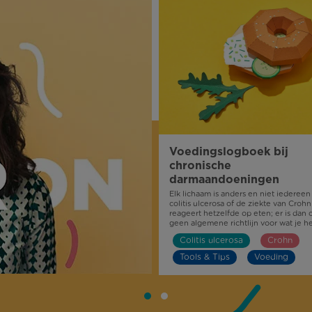
Voedingslogboek bij
chronische
darmaandoeningen
Elk lichaam is anders en niet iedereen
colitis ulcerosa of de ziekte van Crohn
reageert hetzelfde op eten; er is dan 
geen algemene richtlijn voor wat je h
beste wel of niet kunt eten.
Colitis ulcerosa
Crohn
Tools & Tips
Voeding