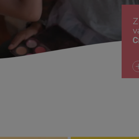
Z
v
C