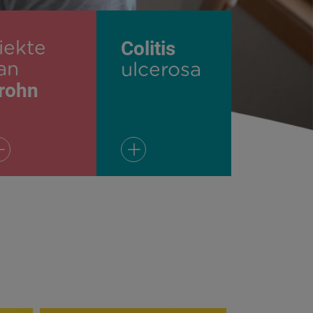
Colitis
iekte
an
ulcerosa
rohn
Lees meer
Lees meer